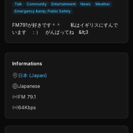
Talk
Community
Entertainment
News
Weather
Emergency &amp; Public Safety
FM791が好きです＾＾ 私はイギリスにすんで
います ：） がんばってね &lt;3
Informations
Country
日本 (Japan)
Language
Japanese
Frequency
FM 79.1
Bitrate
64Kbps