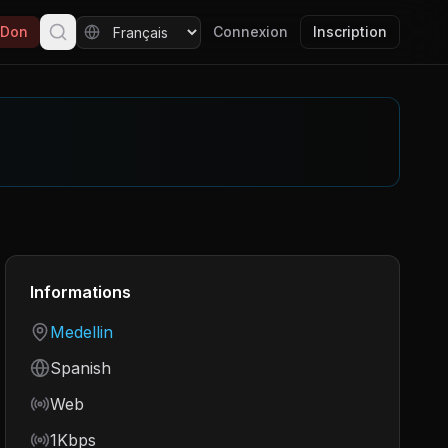
Don
Connexion
Inscription
Informations
Country
Medellin
Language
Spanish
Frequency
Web
Bitrate
1Kbps