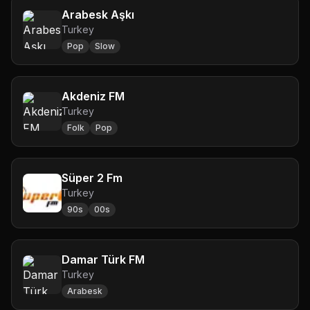
Arabesk Aşkı
Turkey
Pop
Slow
Akdeniz FM
Turkey
Folk
Pop
Süper 2 Fm
Turkey
90s
00s
Damar Türk FM
Turkey
Arabesk