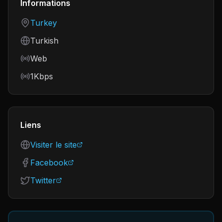
Informations
Country
Turkey
Language
Turkish
Frequency
Web
Bitrate
1Kbps
Liens
Visiter le site
Facebook
Twitter