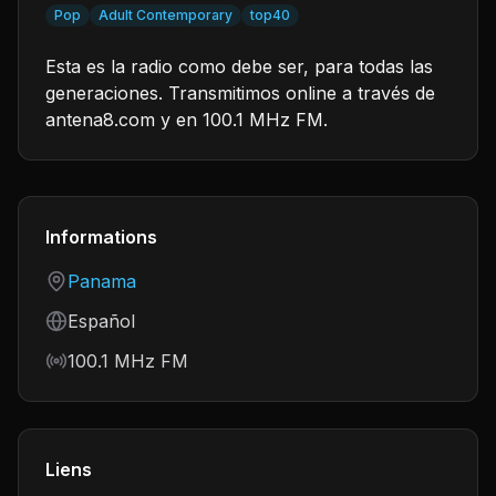
Pop
Adult Contemporary
top40
Esta es la radio como debe ser, para todas las
generaciones. Transmitimos online a través de
antena8.com y en 100.1 MHz FM.
Informations
Country
Panama
Language
Español
Frequency
100.1 MHz FM
Liens