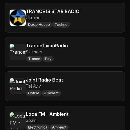
TRANCE IS STAR RADIO
Ukraine
Deep House
Techno
TrancefixionRadio
Sinshem
Trance
Psy
Joint Radio Beat
Tel Aviv
House
Ambient
Loca FM - Ambient
Spain
Electronica
Ambient