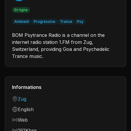
En ligne
Ambient
Progressive
Trance
Psy
BOM Psytrance Radio is a channel on the
internet radio station 1.FM from Zug,
Switzerland, providing Goa and Psychedelic
Trance music.
Informations
Country
Zug
Language
English
Frequency
Web
Bitrate
192Kbps