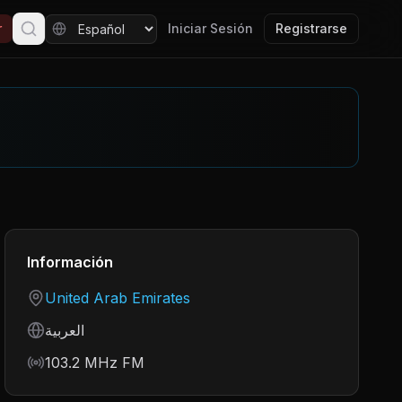
r
Iniciar Sesión
Registrarse
Información
Country
United Arab Emirates
Language
العربية
Frequency
103.2 MHz FM