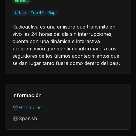
En línea
Urban
Top 40
Rap
Radioactiva es una emisora que transmite en
vivo las 24 horas del día sin interrupciones;
cuenta con una dinámica e interactiva
programación que mantiene informado a sus
seguidores de los últimos acontecimientos que
se dan lugar tanto fuera como dentro del país.
Información
Country
Honduras
Language
Spanish