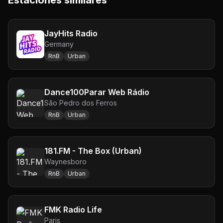
Estaciones similares
JayHits Radio
Germany
RnB
Urban
Dance100Parar Web Rádio
São Pedro dos Ferros
RnB
Urban
181.FM - The Box (Urban)
Waynesboro
RnB
Urban
FMK Radio Life
Paris