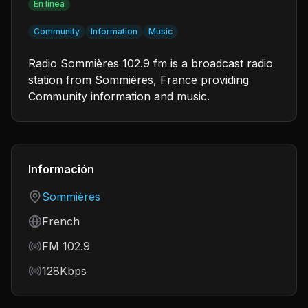
En línea
Community
Information
Music
Radio Sommières 102.9 fm is a broadcast radio
station from Sommières, France providing
Community information and music.
Información
Country
Sommières
Language
French
Frequency
FM 102.9
Bitrate
128Kbps