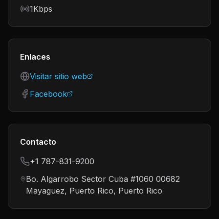
Bitrate
1Kbps
Enlaces
Visitar sitio web
Facebook
Contacto
+1 787-831-9200
Bo. Algarrobo Sector Cuba #1060 00682
Mayaguez, Puerto Rico, Puerto Rico