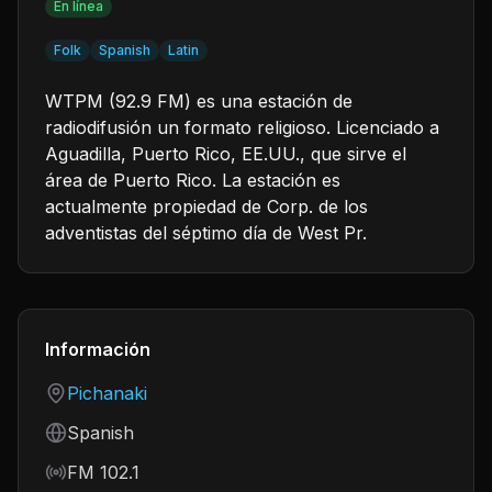
En línea
Folk
Spanish
Latin
WTPM (92.9 FM) es una estación de
radiodifusión un formato religioso. Licenciado a
Aguadilla, Puerto Rico, EE.UU., que sirve el
área de Puerto Rico. La estación es
actualmente propiedad de Corp. de los
adventistas del séptimo día de West Pr.
Información
Country
Pichanaki
Language
Spanish
Frequency
FM 102.1