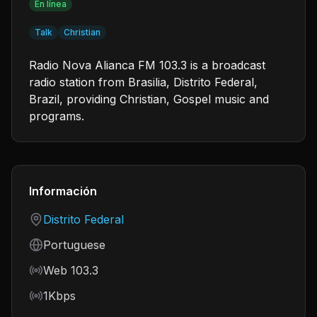
En línea
Talk
Christian
Radio Nova Alianca FM 103.3 is a broadcast
radio station from Brasilia, Distrito Federal,
Brazil, providing Christian, Gospel music and
programs.
Información
Country
Distrito Federal
Language
Portuguese
Frequency
Web 103.3
Bitrate
1Kbps