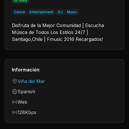
En línea
Dance
Entertainment
DJ
Music
Disfruta de la Mejor Comunidad | Escucha
Música de Todos Los Estilos 24/7 |
Santiago,Chile | Fmusic 2016 Recargados!
Información
Country
Viña del Mar
Language
Spanish
Frequency
Web
Bitrate
128Kbps