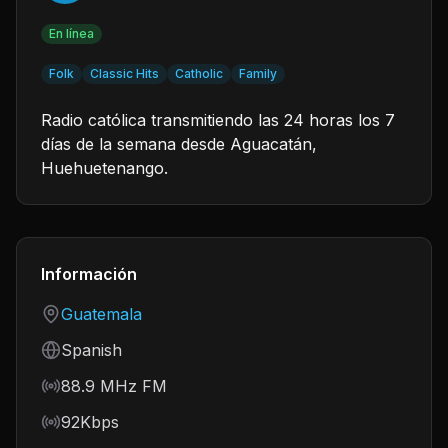
En línea
Folk
Classic Hits
Catholic
Family
Radio católica transmitiendo las 24 horas los 7
días de la semana desde Aguacatán,
Huehuetenango.
Información
Country
Guatemala
Language
Spanish
Frequency
88.9 MHz FM
Bitrate
92Kbps