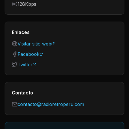
Bitrate
128Kbps
Enlaces
Visitar sitio web
Facebook
Twitter
Contacto
contacto@radioretroperu.com