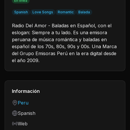
En línea
Spanish
Love Songs
Romantic
Balada
Radio Del Amor - Baladas en Español, con el
eslogan: Siempre a tu lado. Es una emisora
peruana de música romántica y baladas en
español de los 70s, 80s, 90s y 00s. Una Marca
del Grupo Emisoras Perú en la era digital desde
el año 2009.
Información
Country
Peru
Language
Spanish
Frequency
Web