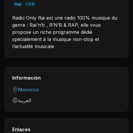
Rap
r'n'b
Radio Only Rai est une radio 100% musique du
genre : Raï’n‘b , R’N‘B & RAP, elle vous
propose un riche programme dédié
spécialement à la musique non-stop et
l’actualité musicale
Información
Country
Morocco
Language
العربية
Enlaces