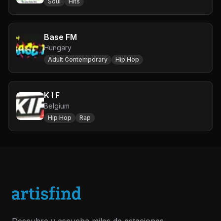
Soul
Hits
Base FM
Hungary
Adult Contemporary
Hip Hop
K I F
Belgium
Hip Hop
Rap