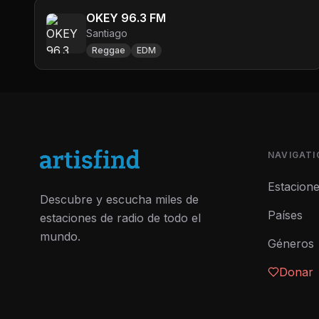
OKEY 96.3 FM
Santiago
Reggae
EDM
NAVIGATI
Estacion
Descubre y escucha miles de
Países
estaciones de radio de todo el
mundo.
Géneros
Donar