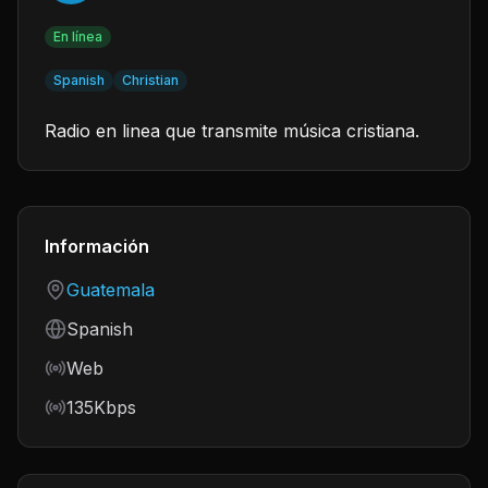
En línea
Spanish
Christian
Radio en linea que transmite música cristiana.
Información
Country
Guatemala
Language
Spanish
Frequency
Web
Bitrate
135Kbps