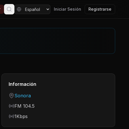
r
Iniciar Sesión
Registrarse
Información
Country
Sonora
Frequency
FM 104.5
Bitrate
1Kbps