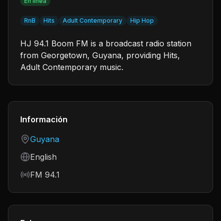
En línea
RnB
Hits
Adult Contemporary
Hip Hop
HJ 94.1 Boom FM is a broadcast radio station
from Georgetown, Guyana, providing Hits,
Adult Contemporary music.
Información
Country
Guyana
Language
English
Frequency
FM 94.1