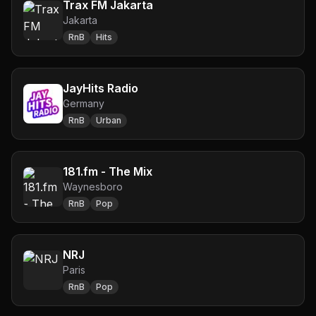
Trax FM Jakarta
Jakarta
RnB
Hits
JayHits Radio
Germany
RnB
Urban
181.fm - The Mix
Waynesboro
RnB
Pop
NRJ
Paris
RnB
Pop