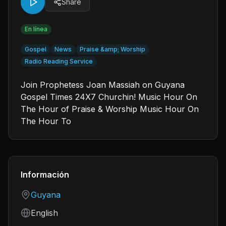
Share
En línea
Gospel
News
Praise &amp; Worship
Radio Reading Service
Join Prophetess Joan Massiah on Guyana
Gospel Times 24X7 Churchin! Music Hour On
The Hour of Praise & Worship Music Hour On
The Hour To
Información
Country
Guyana
Language
English