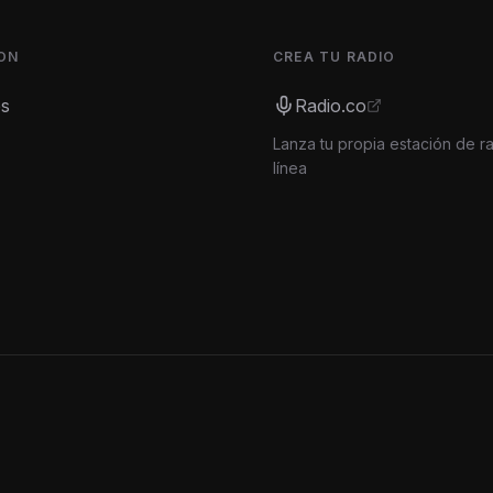
ON
CREA TU RADIO
es
Radio.co
Lanza tu propia estación de r
línea