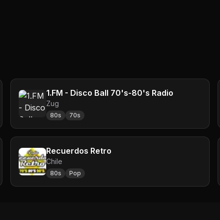
1.FM - Disco Ball 70's-80's Radio
Zug
80s
70s
Recuerdos Retro
Chile
80s
Pop