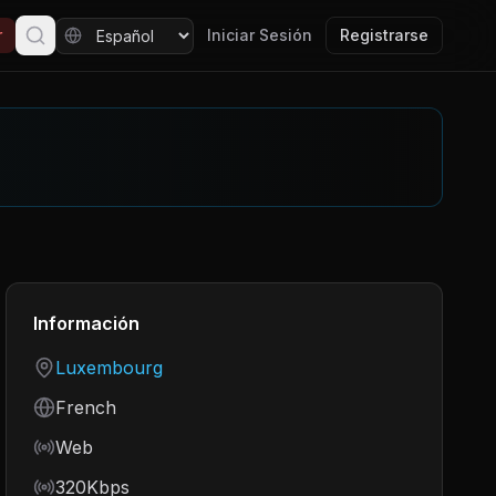
r
Iniciar Sesión
Registrarse
Información
Country
Luxembourg
Language
French
Frequency
Web
Bitrate
320Kbps