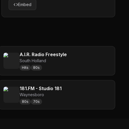
Embed
A.I.R. Radio Freestyle
South Holland
Hits
80s
181.FM - Studio 181
Waynesboro
80s
70s