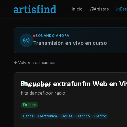
Inicio
Artistas
Est
SONANDO AHORA
Transmisión en vivo en curso
Volver a estaciones
Escuchar extrafunfm Web en V
hits dancefloor radio
En línea
Dance
Electronica
House
Techno
Electro