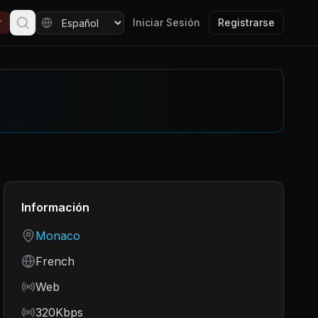
r
Iniciar Sesión
Registrarse
Información
Country
Monaco
Language
French
Frequency
Web
Bitrate
320Kbps