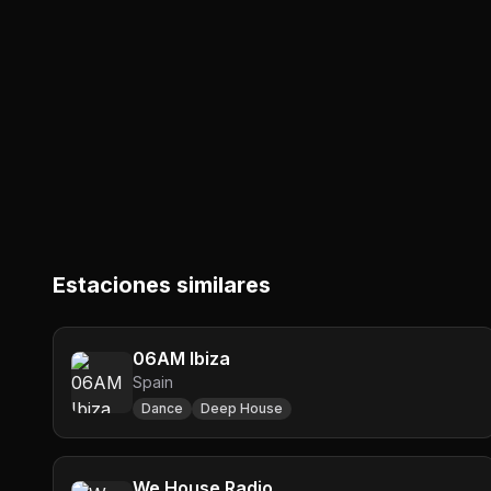
Estaciones similares
06AM Ibiza
Spain
Dance
Deep House
We House Radio