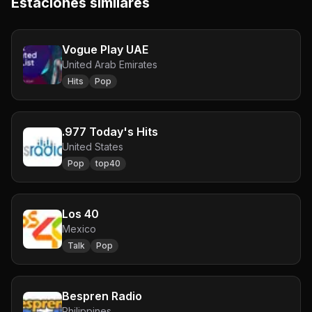
Estaciones similares
Vogue Play UAE
United Arab Emirates
Hits
Pop
.977 Today's Hits
United States
Pop
top40
Los 40
Mexico
Talk
Pop
Bespren Radio
Philippines