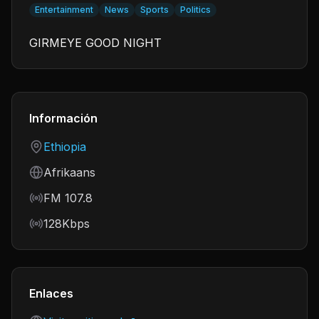
Entertainment
News
Sports
Politics
GIRMEYE GOOD NIGHT
Información
Country
Ethiopia
Language
Afrikaans
Frequency
FM 107.8
Bitrate
128Kbps
Enlaces