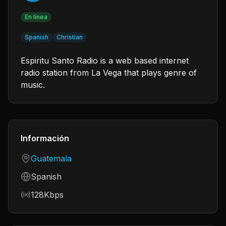
En línea
Spanish
Christian
Espiritu Santo Radio is a web based internet
radio station from La Vega that plays genre of
music.
Información
Country
Guatemala
Language
Spanish
Bitrate
128Kbps