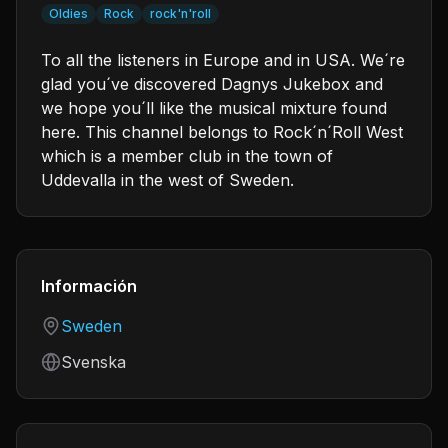
Oldies
Rock
rock'n'roll
To all the listeners in Europe and in USA. We´re
glad you´ve discovered Dagnys Jukebox and
we hope you´ll like the musical mixture found
here. This channel belongs to Rock´n´Roll West
which is a member club in the town of
Uddevalla in the west of Sweden.
Información
Country
Sweden
Language
Svenska