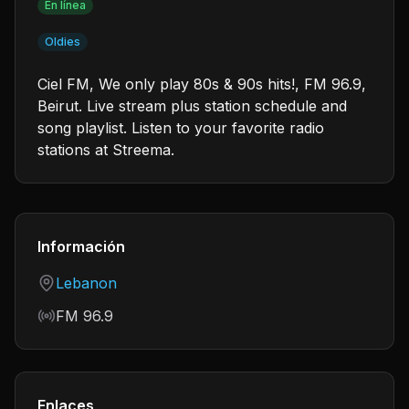
En línea
Oldies
Ciel FM, We only play 80s & 90s hits!, FM 96.9,
Beirut. Live stream plus station schedule and
song playlist. Listen to your favorite radio
stations at Streema.
Información
Country
Lebanon
Frequency
FM 96.9
Enlaces