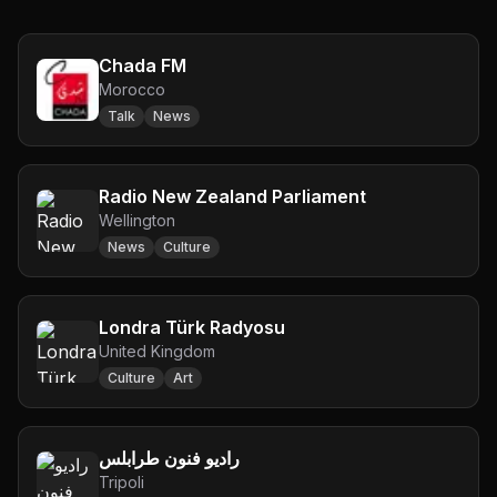
Chada FM
Morocco
Talk
News
Radio New Zealand Parliament
Wellington
News
Culture
Londra Türk Radyosu
United Kingdom
Culture
Art
راديو فنون طرابلس
Tripoli