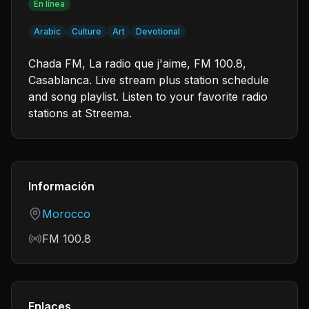
En línea
Arabic
Culture
Art
Devotional
Chada FM, La radio que j'aime, FM 100.8,
Casablanca. Live stream plus station schedule
and song playlist. Listen to your favorite radio
stations at Streema.
Información
Country
Morocco
Frequency
FM 100.8
Enlaces