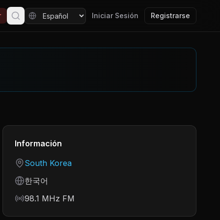
r
Iniciar Sesión
Registrarse
Información
Country
South Korea
Language
한국어
Frequency
98.1 MHz FM