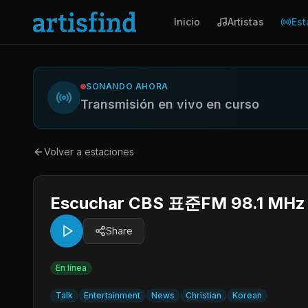
Inicio
Artistas
Est
SONANDO AHORA
Transmisión en vivo en curso
Volver a estaciones
Escuchar CBS 표준FM 98.1 MHz F
Share
En línea
Talk
Entertainment
News
Christian
Korean