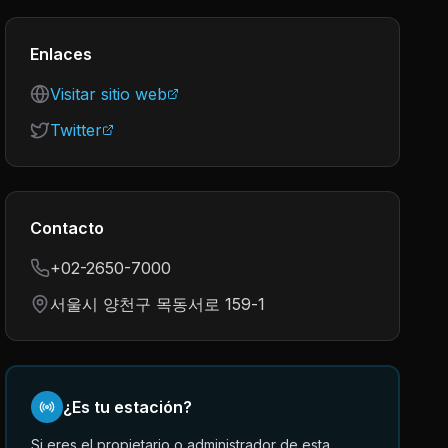
Enlaces
Visitar sitio web
Twitter
Contacto
+02-2650-7000
서울시 양천구 목동서로 159-1
¿Es tu estación?
Si eres el propietario o administrador de esta