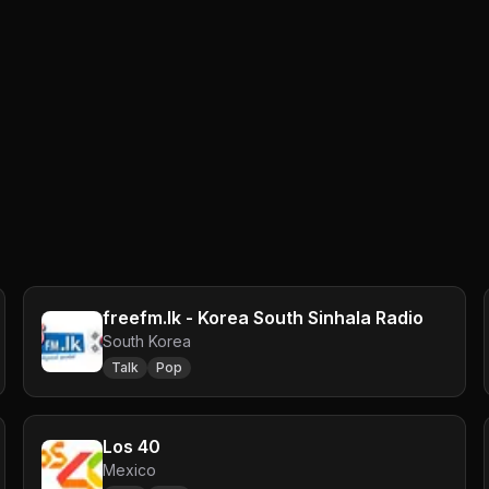
freefm.lk - Korea South Sinhala Radio
South Korea
Talk
Pop
Los 40
Mexico