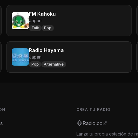
FM Kahoku
Japan
Talk
Pop
Radio Hayama
Japan
Pop
Alternative
ON
CREA TU RADIO
es
Radio.co
Lanza tu propia estación de r