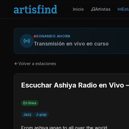
Inicio
Artistas
Est
SONANDO AHORA
Transmisión en vivo en curso
Volver a estaciones
Escuchar Ashiya Radio en Vivo
En línea
Jazz
J-pop
From ashiya japan to all over the world