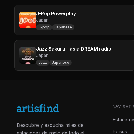
J-Pop Powerplay
Japan
J-pop
Japanese
Jazz Sakura - asia DREAM radio
Japan
Jazz
Japanese
NAVIGATI
Estacion
Descubre y escucha miles de
Países
estaciones de radio de todo el