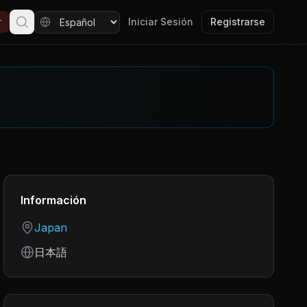
r
Iniciar Sesión
Registrarse
Información
Country
Japan
Language
日本語