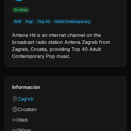
En línea
RnB
Pop
Top 40
Adult Contemporary
Antena Hit is an internet channel on the
broadcast radio station Antena Zagreb from
Zagreb, Croatia, providing Top 40 Adult
Contemporary Pop music.
Información
Country
Zagreb
Language
Croatian
Frequency
Web
Bitrate
1Kbps