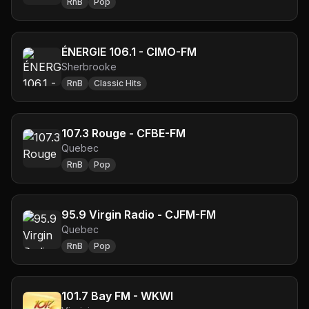
RnB
Pop
ÉNERGIE 106.1 - CIMO-FM
Sherbrooke
RnB
Classic Hits
107.3 Rouge - CFBE-FM
Quebec
RnB
Pop
95.9 Virgin Radio - CJFM-FM
Quebec
RnB
Pop
101.7 Bay FM - WKWI