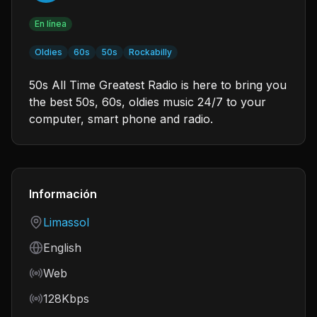
En línea
Oldies
60s
50s
Rockabilly
50s All Time Greatest Radio is here to bring you
the best 50s, 60s, oldies music 24/7 to your
computer, smart phone and radio.
Información
Country
Limassol
Language
English
Frequency
Web
Bitrate
128Kbps