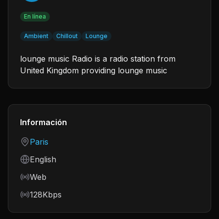
En línea
Ambient
Chillout
Lounge
lounge music Radio is a radio station from
United Kingdom providing lounge music
Información
Country
Paris
Language
English
Frequency
Web
Bitrate
128Kbps