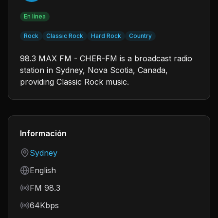
En línea
Rock
Classic Rock
Hard Rock
Country
98.3 MAX FM - CHER-FM is a broadcast radio
station in Sydney, Nova Scotia, Canada,
providing Classic Rock music.
Información
Country
Sydney
Language
English
Frequency
FM 98.3
Bitrate
64Kbps