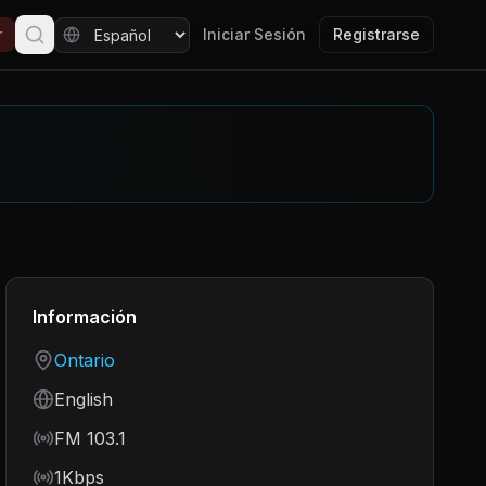
r
Iniciar Sesión
Registrarse
Información
Country
Ontario
Language
English
Frequency
FM 103.1
Bitrate
1Kbps