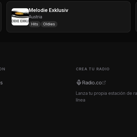
Melodie Exklusiv
Austria
Hits
Oldies
ON
CREA TU RADIO
es
Radio.co
Lanza tu propia estación de r
línea