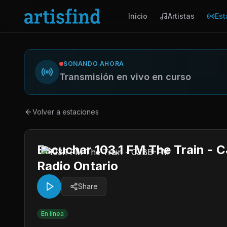
Inicio
Artistas
Est
SONANDO AHORA
Transmisión en vivo en curso
Volver a estaciones
Escuchar 103.1 FM The Train - 
Radio Ontario
Share
En línea