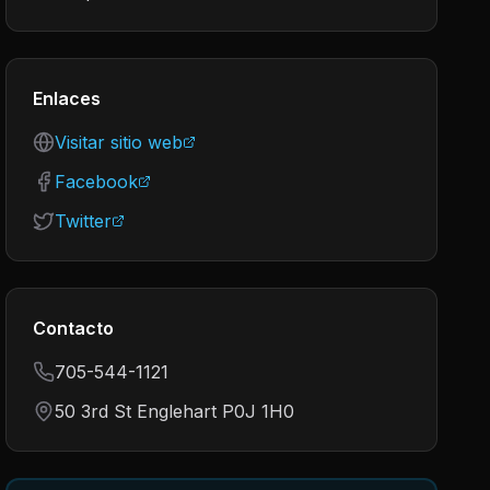
Enlaces
Visitar sitio web
Facebook
Twitter
Contacto
705-544-1121
50 3rd St Englehart P0J 1H0