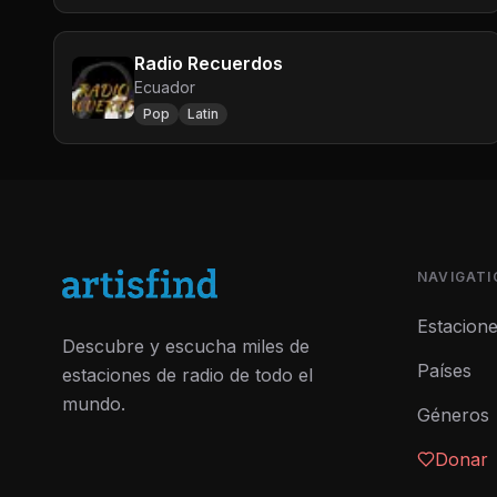
Radio Recuerdos
Ecuador
Pop
Latin
NAVIGATI
Estacion
Descubre y escucha miles de
Países
estaciones de radio de todo el
mundo.
Géneros
Donar