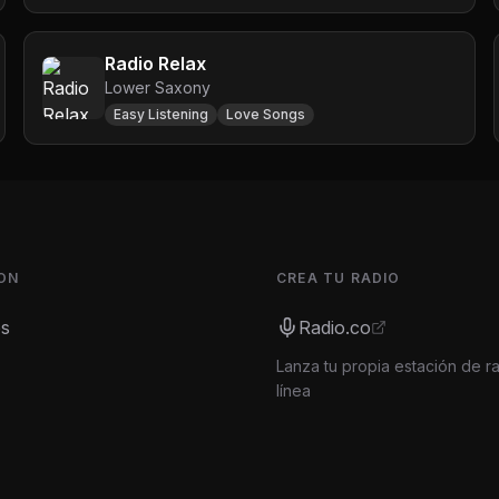
Radio Relax
Lower Saxony
Easy Listening
Love Songs
ON
CREA TU RADIO
es
Radio.co
Lanza tu propia estación de r
línea