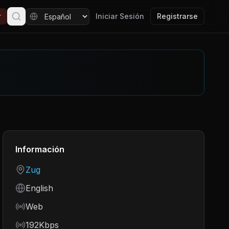
r
Iniciar Sesión
Registrarse
Información
Country
Zug
Language
English
Frequency
Web
Bitrate
192Kbps